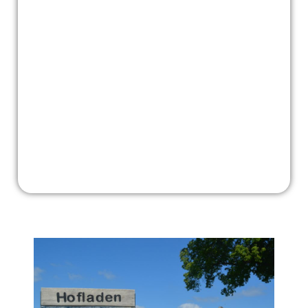
logo_wwoof_deutschland